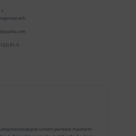
 1
zogenaurach
fo@puma.com
9132) 81-0
PU-Kompressionsband sichert perfekte Passform