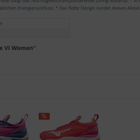
e Füße sorgt das feuchtigkeitstransportierende Lining-Material. * 
tlichen Energierückfluss. * Das flotte Design rundet diesen Alles
n
te VI Women"