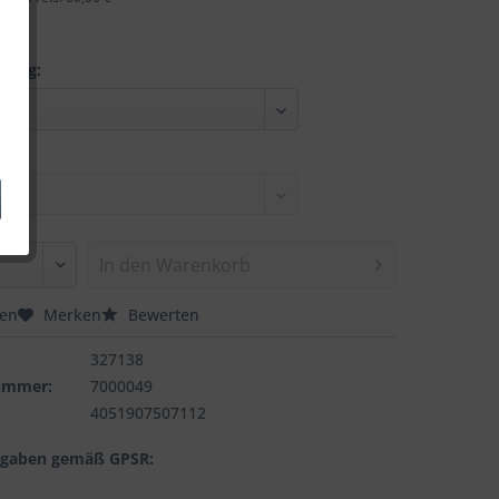
nung:
In den
Warenkorb
hen
Merken
Bewerten
327138
nummer:
7000049
4051907507112
ngaben gemäß GPSR: