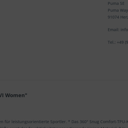
Puma SE
Puma Way
91074 Her
Email: in
Tel.: +49 (
 VI Women"
gien für leistungsorientierte Sportler. * Das 360° Snug Comfort-T