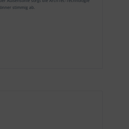
In der Außensohle sorgt die ArchTec-Technologie
könner stimmig ab.