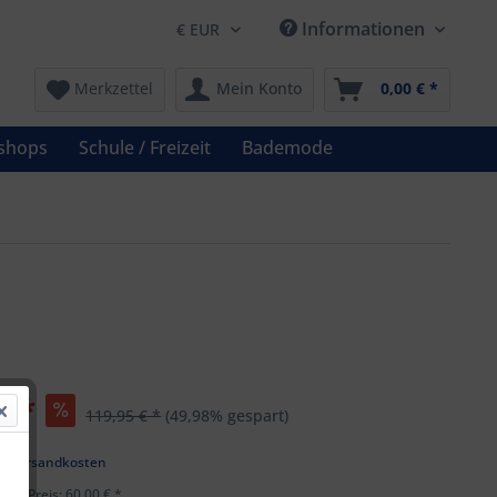
Informationen
Merkzettel
Mein Konto
0,00 € *
shops
Schule / Freizeit
Bademode
€ *
119,95 € *
(49,98% gespart)
l. Versandkosten
ster Preis: 60,00 € *