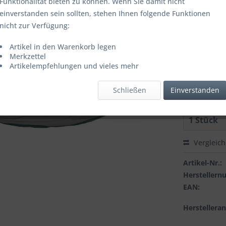
Funktionalität bieten zu können. Wenn Sie damit nicht
einverstanden sein sollten, stehen Ihnen folgende Funktionen
nicht zur Verfügung:
Farbbezeich
Artikel in den Warenkorb legen
Merkzettel
Artikelempfehlungen und vieles mehr
Grösse:
Schließen
Einverstanden
Vergleic
Artikel-Nr.:
Hersteller
EAN:
Herstellera