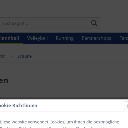
Handball
Volleyball
Running
Partnershops
Fan
kt
Schuhe
en
60,00 
ookie-Richtlinien
Inhalt:
1
inkl. MwSt.
zzg
Diese Website verwendet Cookies, um Ihnen die bestmögliche
Letzter niedrig