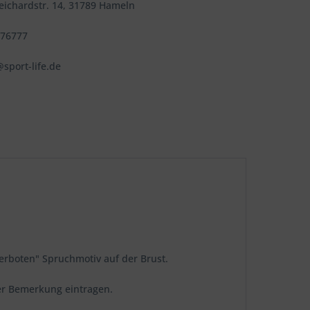
Reichardstr. 14, 31789 Hameln
576777
sport-life.de
 verboten" Spruchmotiv auf der Brust.
ter Bemerkung eintragen.