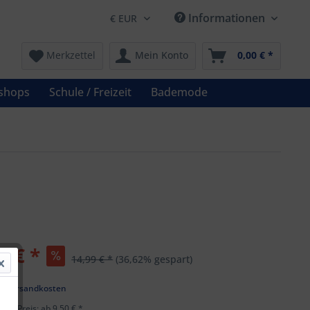
Informationen
Merkzettel
Mein Konto
0,00 € *
shops
Schule / Freizeit
Bademode
0 € *
14,99 € *
(36,62% gespart)
l. Versandkosten
ster Preis: ab 9,50 € *