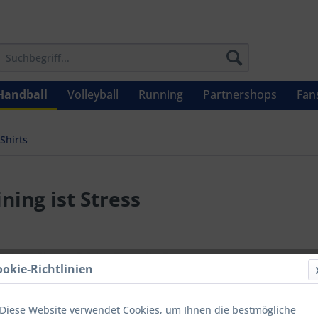
Handball
Volleyball
Running
Partnershops
Fan
Shirts
ning ist Stress
ab 9,5
ookie-Richtlinien
Inhalt:
1
inkl. MwSt.
zzg
Diese Website verwendet Cookies, um Ihnen die bestmögliche
Letzter niedrig