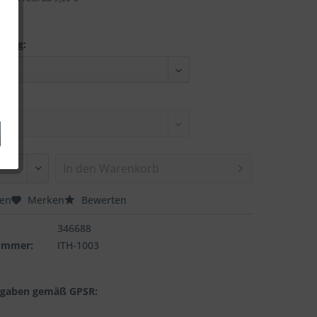
nung:
In den
Warenkorb
hen
Merken
Bewerten
346688
nummer:
ITH-1003
ngaben gemäß GPSR: