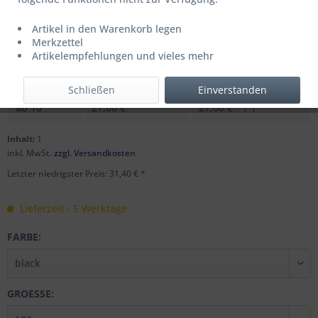
Artikel in den Warenkorb legen
UVP: 44,95 € *
Merkzettel
Menge
Stückpreis
Grundpreis
Artikelempfehlungen und vieles mehr
bis
9
31,40 € *
31,40 € * / 1
Schließen
Einverstanden
ab
10
27,00 € *
27,00 € * / 1
Inhalt:
1
inkl. MwSt.
zzgl. Versandkosten
Letzter niedrigster Preis: 31,40 € *
Lieferzeit - 5 Werktage
FARBE:
GROESSE: