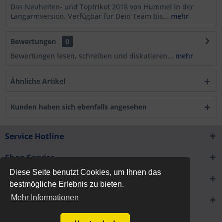
Das Neuheiten- und Toptrikot 2018 von Hummel in der
Langarmversion. Verfügbar für Dein Team bis...
mehr
Bewertungen
0
Bewertungen lesen, schreiben und diskutieren...
mehr
Ähnliche Artikel
Kunden haben sich ebenfalls angesehen
Service Hotline
Shop Service
Diese Seite benutzt Cookies, um Ihnen das
Informationen
bestmögliche Erlebnis zu bieten.
Mehr Informationen
Newsletter