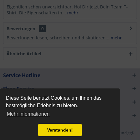
Eigentlich schon unverzichtbar. Hol Dir jetzt Dein Team T-
Shirt. Die Eigenschaften in...
mehr
Bewertungen
0
Bewertungen lesen, schreiben und diskutieren...
mehr
Ähnliche Artikel
Service Hotline
Shop Service
Diese Seite benutzt Cookies, um Ihnen das
Informationen
bestmögliche Erlebnis zu bieten.
Mehr Informationen
Newsletter
Verstanden!
* Alle Preise inkl. gesetzl. Mehrwertsteuer zzgl.
Versandkosten
und ggf.