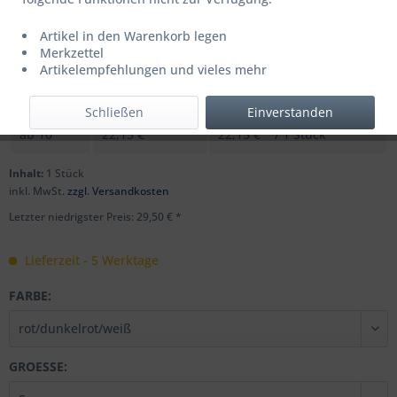
Artikel in den Warenkorb legen
UVP: 36,99 € *
Merkzettel
Menge
Stückpreis
Grundpreis
Artikelempfehlungen und vieles mehr
bis
9
29,50 € *
29,50 € * / 1 Stück
Schließen
Einverstanden
ab
10
22,15 € *
22,15 € * / 1 Stück
Inhalt:
1 Stück
inkl. MwSt.
zzgl. Versandkosten
Letzter niedrigster Preis: 29,50 € *
Lieferzeit - 5 Werktage
FARBE:
GROESSE: