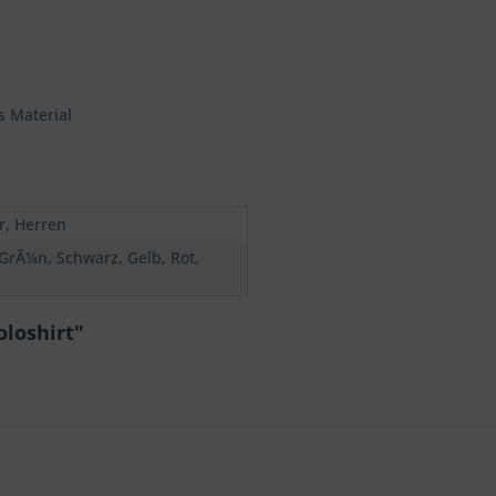
s Material
r, Herren
 GrÃ¼n, Schwarz, Gelb, Rot,
oloshirt"