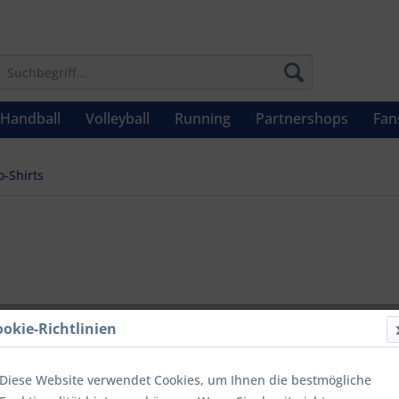
Handball
Volleyball
Running
Partnershops
Fan
o-Shirts
UVP: 39,99 €
ookie-Richtlinien
Menge
Diese Website verwendet Cookies, um Ihnen die bestmögliche
bis
9