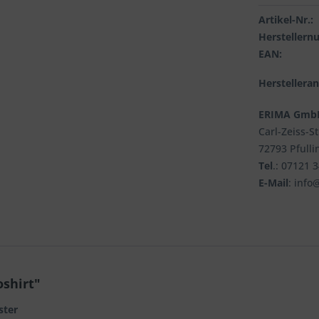
Artikel-Nr.:
Hersteller
EAN:
Herstellera
ERIMA Gmb
Carl-Zeiss-S
72793 Pfulli
Tel
.: 07121 
E-Mail
: info
oshirt"
ster