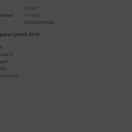
325442
nummer:
1111821
4043523860542
ngaben gemäß GPSR:
H
traße 9
ngen
3420
@erima.de