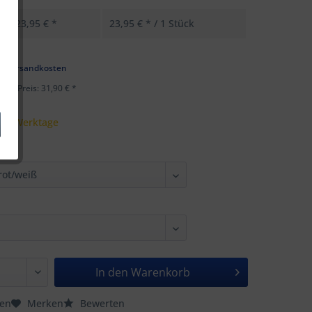
23,95 € *
23,95 € * / 1 Stück
k
l. Versandkosten
ster Preis: 31,90 € *
 - 5 Werktage
In den
Warenkorb
hen
Merken
Bewerten