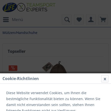
Menü
Mützen/Handschuhe
Topseller
Cookie-Richtlinien
Diese Website verwendet Cookies, um Ihnen die
bestmögliche Funktionalität bieten zu können. Wenn Sie
beanie pitch
damit nicht einverstanden sein sollten, stehen Ihnen
folgende Funktionen nicht zur Verfügung:
Inhalt
1