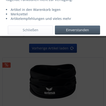
ab 6,00 € *
15,95 € *
Artikel in den Warenkorb legen
Letzter niedrigster Preis: 6,00 € *
Merkzettel
Artikelempfehlungen und vieles mehr
Filtern
Schließen
Einverstanden
Vorherige Artikel laden