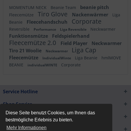
beanie pitch
MOMENTUM NECK
Beanie Team
Tiro Glove
Nackenwärmer
Fleecemütze
Liga
Corporate
Fleecehandschuh
Beanie
Reversible
Neckwarmer
Performance
Liga Reversible
Funktionsmütze
Feldspielerhand
Fleecemütze 2.0
Field Player
Neckwarmer
Liga Cap
Tiro 21 Woolie
Neckwarmer
Fleecemütze
Liga Beanie
hmlMOVE
IndividualWinte
BEANIE
Corporate
individualWINTE
Service Hotline
Shop Service
Diese Seite benutzt Cookies, um Ihnen das
Informationen
bestmögliche Erlebnis zu bieten.
Mehr Informationen
Newsletter