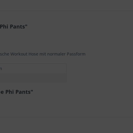
Phi Pants"
sische Workout Hose mit normaler Passform
n
ee Phi Pants"