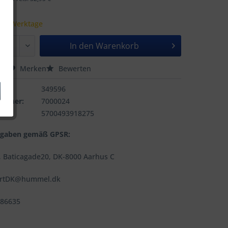
 - 5 Werktage
In den
Warenkorb
hen
Merken
Bewerten
349596
nummer:
7000024
5700493918275
ngaben gemäß GPSR:
 Baticagade20, DK-8000 Aarhus C
ortDK@hummel.dk
486635