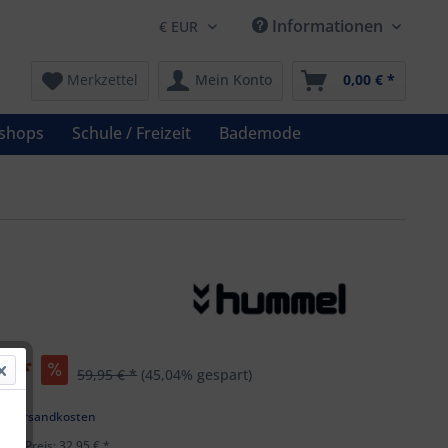
Informationen
Merkzettel
Mein Konto
0,00 € *
shops
Schule / Freizeit
Bademode
€ *
59,95 € *
(45,04% gespart)
k
l. Versandkosten
ster Preis: 32,95 € *