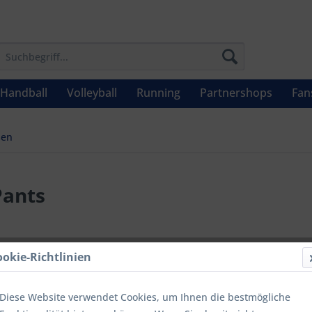
Handball
Volleyball
Running
Partnershops
Fan
sen
Pants
32,95 
ookie-Richtlinien
Inhalt:
1 Stüc
inkl. MwSt.
zzg
Diese Website verwendet Cookies, um Ihnen die bestmögliche
Letzter niedrig