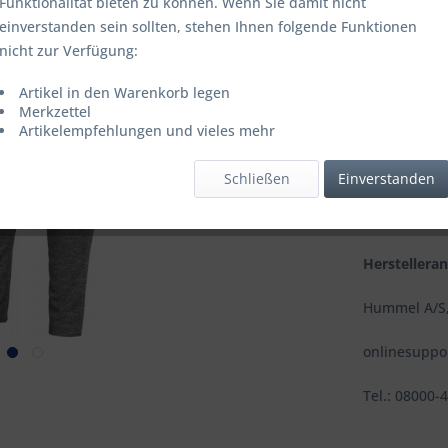
Funktionalität bieten zu können. Wenn Sie damit nicht
einverstanden sein sollten, stehen Ihnen folgende Funktionen
Lieferzeit
nicht zur Verfügung:
Artikel in den Warenkorb legen
Merkzettel
Artikelempfehlungen und vieles mehr
Vergleic
Artikel-Nr.:
Schließen
Einverstanden
Hersteller
EAN:
Herstellera
Hummel A/S,
onlinesupp
Tel.: 08000-