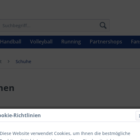
Handball
Volleyball
Running
Partnershops
Fan
t
Schuhe
men
14,90 
ookie-Richtlinien
Inhalt:
1 Stüc
inkl. MwSt.
zzg
Diese Website verwendet Cookies, um Ihnen die bestmögliche
Letzter niedrig