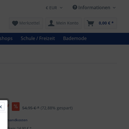
Informationen
Merkzettel
Mein Konto
0,00 € *
shops
Schule / Freizeit
Bademode
€ *
54,95 € *
(72,88% gespart)
k
l. Versandkosten
ster Preis: 14,90 € *