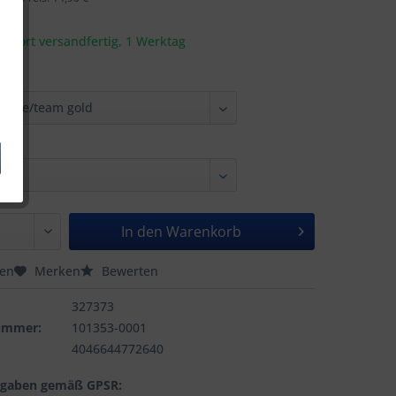
t sofort versandfertig, 1 Werktag
In den
Warenkorb
hen
Merken
Bewerten
327373
nummer:
101353-0001
4046644772640
ngaben gemäß GPSR: