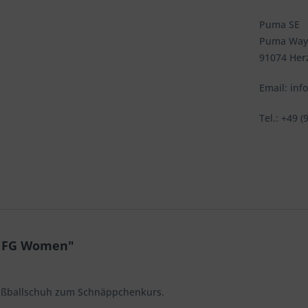
Puma SE
Puma Way
91074 Her
Email: in
Tel.: +49 (
i FG Women"
 Fußballschuh zum Schnäppchenkurs.