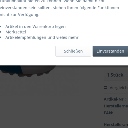
Funktionalität bieten zu können. Wenn Sie damit nicht
einverstanden sein sollten, stehen Ihnen folgende Funktionen
Artikel is
nicht zur Verfügung:
FARBE:
Artikel in den Warenkorb legen
Merkzettel
Artikelempfehlungen und vieles mehr
GROESSE:
Schließen
Einverstanden
Vergleic
Artikel-Nr.:
Hersteller
EAN:
Herstellera