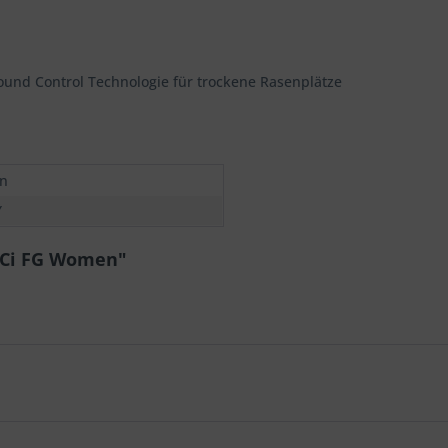
und Control Technologie für trockene Rasenplätze
n
Ÿ
 GCi FG Women"