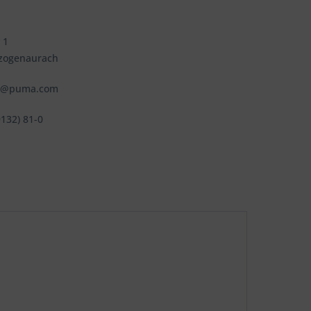
 1
zogenaurach
fo@puma.com
9132) 81-0