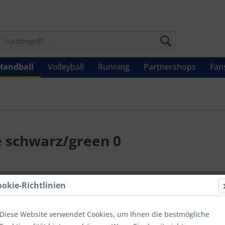
Handball
Volleyball
Running
Partnershops
Fan
e schwarz/green 0
4,80 €
ookie-Richtlinien
Inhalt:
1 Stüc
inkl. MwSt.
zzg
Diese Website verwendet Cookies, um Ihnen die bestmögliche
Letzter niedrig