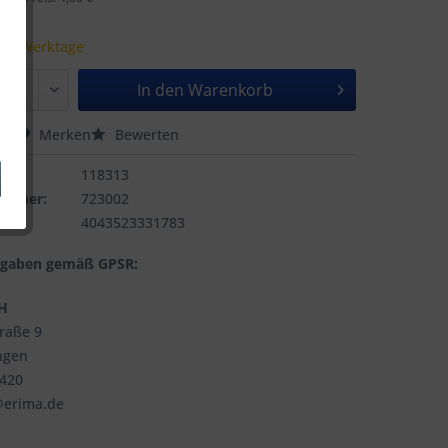
 - 7 Werktage
In den
Warenkorb
hen
Merken
Bewerten
118313
nummer:
723002
4043523331783
ngaben gemäß GPSR:
H
traße 9
ngen
3420
@erima.de