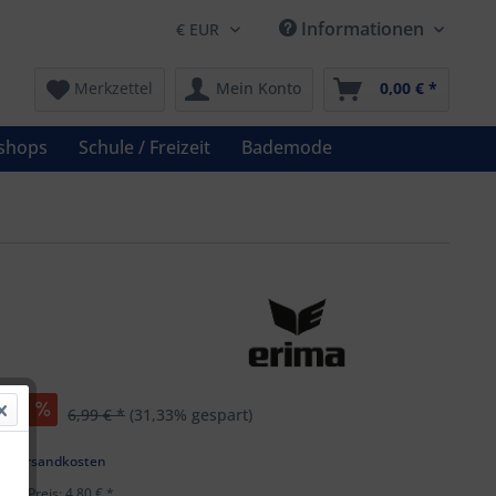
Informationen
Merkzettel
Mein Konto
0,00 € *
shops
Schule / Freizeit
Bademode
 *
6,99 € *
(31,33% gespart)
k
l. Versandkosten
ster Preis: 4,80 € *