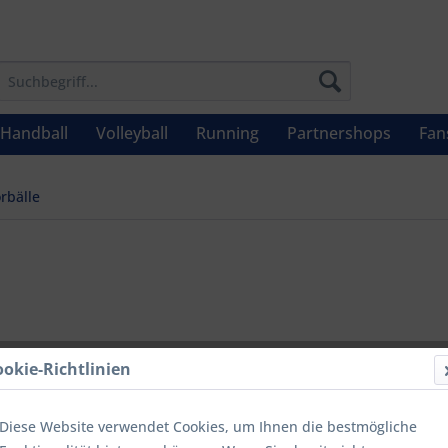
Handball
Volleyball
Running
Partnershops
Fan
rbälle
ab 31,
ookie-Richtlinien
Inhalt:
1
inkl. MwSt.
zzg
Diese Website verwendet Cookies, um Ihnen die bestmögliche
Letzter niedrig