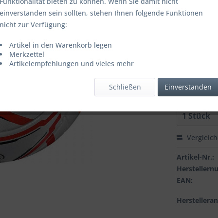
Funktionalität bieten zu können. Wenn Sie damit nicht
einverstanden sein sollten, stehen Ihnen folgende Funktionen
nicht zur Verfügung:
Farbbezeich
Artikel in den Warenkorb legen
Merkzettel
Artikelempfehlungen und vieles mehr
Grösse:
Schließen
Einverstanden
Vergleic
Artikel-Nr.:
Hersteller
EAN:
Herstellera