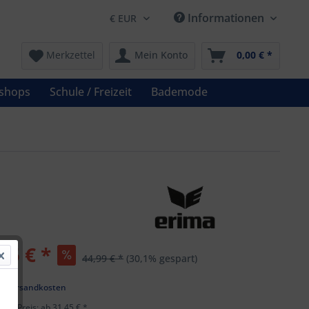
Informationen
Merkzettel
Mein Konto
0,00 € *
shops
Schule / Freizeit
Bademode
45 € *
44,99 € *
(30,1% gespart)
l. Versandkosten
ster Preis: ab 31,45 € *