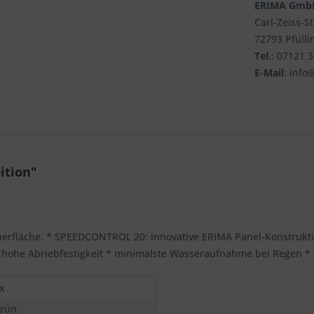
ERIMA Gmb
Carl-Zeiss-S
72793 Pfulli
Tel
.: 07121 
E-Mail
: info
ition"
Oberfläche. * SPEEDCONTROL 20: innovative ERIMA Panel-Konstrukti
hohe Abriebfestigkeit * minimalste Wasseraufnahme bei Regen * AB
x
Grün