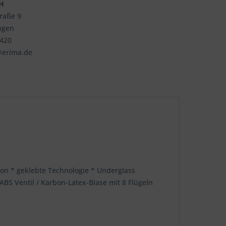
H
traße 9
ngen
3420
@erima.de
on * geklebte Technologie * Underglass
S Ventil / Karbon-Latex-Blase mit 8 Flügeln