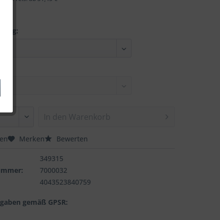
nung:
In den
Warenkorb
hen
Merken
Bewerten
349315
nummer:
7000032
4043523840759
ngaben gemäß GPSR: