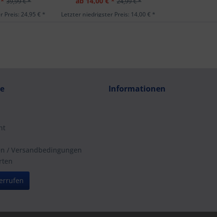
 *
ab 14,00 € *
39,99 € *
24,99 € *
r Preis: 24,95 € *
Letzter niedrigster Preis: 14,00 € *
ce
Informationen
ht
en / Versandbedingungen
rten
errufen