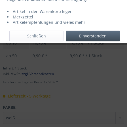
Artikel in den Warenkorb legen
UVP: 17,99 € *
Merkzettel
Menge
Stückpreis
Grundpreis
Artikelempfehlungen und vieles mehr
bis
9
12,90 € *
12,90 € * / 1 Stück
Schließen
Einverstanden
ab
10
10,75 € *
10,75 € * / 1 Stück
ab
50
9,90 € *
9,90 € * / 1 Stück
Inhalt:
1 Stück
inkl. MwSt.
zzgl. Versandkosten
Letzter niedrigster Preis: 12,90 € *
Lieferzeit - 5 Werktage
FARBE: