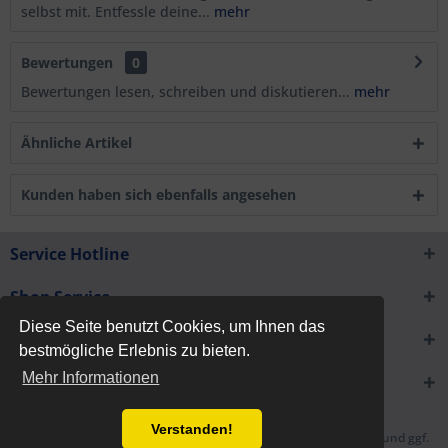
selbst mit. Entfessle deine...
mehr
Bewertungen
0
Bewertungen lesen, schreiben und diskutieren...
mehr
Ähnliche Artikel
Kunden haben sich ebenfalls angesehen
Service Hotline
Shop Service
Diese Seite benutzt Cookies, um Ihnen das
Informationen
bestmögliche Erlebnis zu bieten.
Mehr Informationen
Newsletter
Verstanden!
* Alle Preise inkl. gesetzl. Mehrwertsteuer zzgl.
Versandkosten
und ggf.