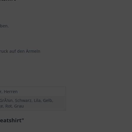
rben.
ruck auf den Ärmeln
r, Herren
 GrÃ¼n, Schwarz, Lila, Gelb,
e, Rot, Grau
eatshirt"