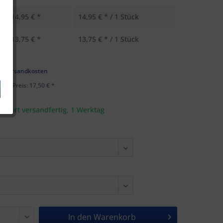
14,95 € *
14,95 € * / 1 Stück
13,75 € *
13,75 € * / 1 Stück
k
l. Versandkosten
ster Preis: 17,50 € *
t sofort versandfertig, 1 Werktag
In den
Warenkorb