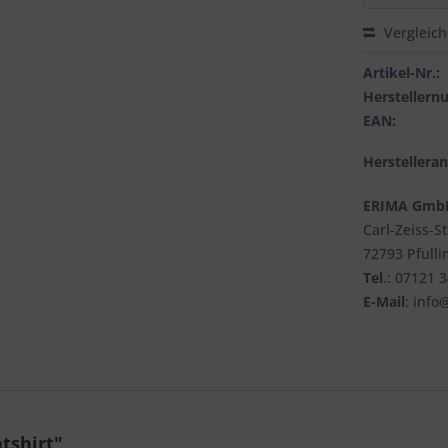
Vergleic
Artikel-Nr.:
Hersteller
EAN:
Herstellera
ERIMA Gmb
Carl-Zeiss-S
72793 Pfulli
Tel
.: 07121 
E-Mail
: info
tshirt"