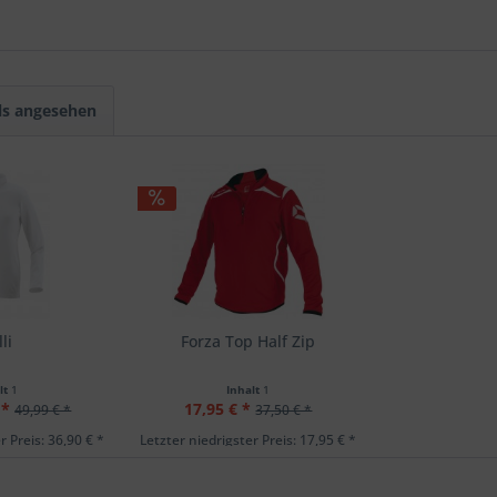
ls angesehen
li
Forza Top Half Zip
lt
1
Inhalt
1
 *
17,95 € *
49,99 € *
37,50 € *
r Preis: 36,90 € *
Letzter niedrigster Preis: 17,95 € *