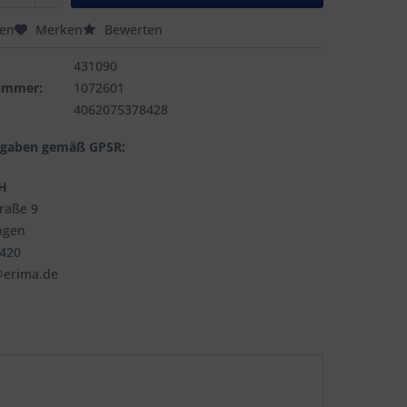
hen
Merken
Bewerten
431090
nummer:
1072601
4062075378428
ngaben gemäß GPSR:
H
traße 9
ngen
3420
@erima.de