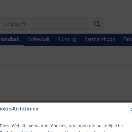
Handball
Volleyball
Running
Partnershops
Fan
UVP: 24,99 €
ookie-Richtlinien
Menge
Diese Website verwendet Cookies, um Ihnen die bestmögliche
bis
9