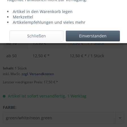
Artikel in den Warenkorb legen
UVP: 24,95 € *
Merkzettel
Menge
Stückpreis
Grundpreis
Artikelempfehlungen und vieles mehr
bis
9
17,50 € *
17,50 € * / 1 Stück
Schließen
Einverstanden
ab
10
13,90 € *
13,90 € * / 1 Stück
ab
50
12,50 € *
12,50 € * / 1 Stück
Inhalt:
1 Stück
inkl. MwSt.
zzgl. Versandkosten
Letzter niedrigster Preis: 17,50 € *
Artikel ist sofort versandfertig, 1 Werktag
FARBE: