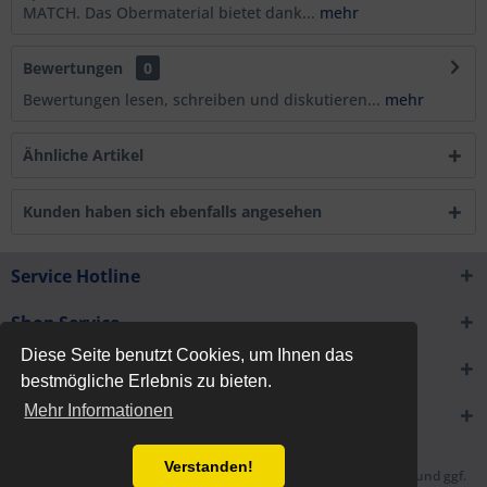
MATCH. Das Obermaterial bietet dank...
mehr
Bewertungen
0
Bewertungen lesen, schreiben und diskutieren...
mehr
Ähnliche Artikel
Kunden haben sich ebenfalls angesehen
Service Hotline
Shop Service
Diese Seite benutzt Cookies, um Ihnen das
Informationen
bestmögliche Erlebnis zu bieten.
Mehr Informationen
Newsletter
Verstanden!
* Alle Preise inkl. gesetzl. Mehrwertsteuer zzgl.
Versandkosten
und ggf.