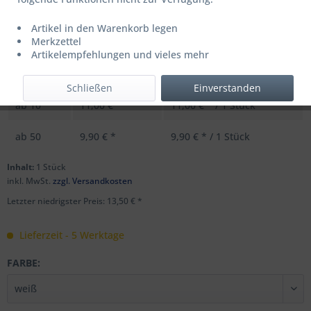
Artikel in den Warenkorb legen
UVP: 17,99 € *
Merkzettel
Menge
Stückpreis
Grundpreis
Artikelempfehlungen und vieles mehr
bis
9
13,50 € *
13,50 € * / 1 Stück
Schließen
Einverstanden
ab
10
11,00 € *
11,00 € * / 1 Stück
ab
50
9,90 € *
9,90 € * / 1 Stück
Inhalt:
1 Stück
inkl. MwSt.
zzgl. Versandkosten
Letzter niedrigster Preis: 13,50 € *
Lieferzeit - 5 Werktage
FARBE: