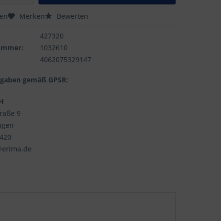
hen
Merken
Bewerten
427320
nummer:
1032610
4062075329147
ngaben gemäß GPSR:
H
traße 9
ngen
3420
@erima.de