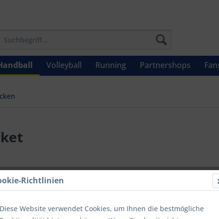
Handball
Volleyball
Running
Partnershops
Fan
acken
cket
UVP: 49,99 €
ookie-Richtlinien
Menge
Diese Website verwendet Cookies, um Ihnen die bestmögliche
bis
9