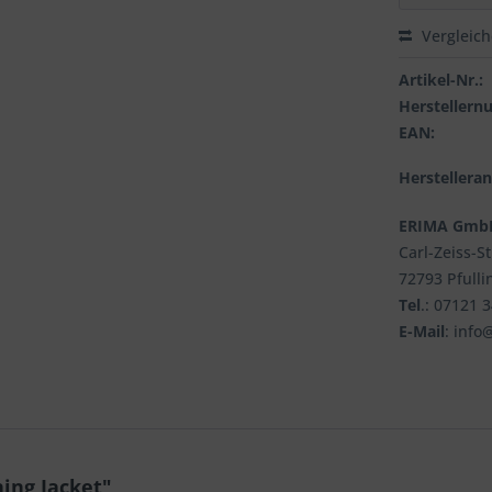
Vergleic
Artikel-Nr.:
Hersteller
EAN:
Herstellera
ERIMA Gmb
Carl-Zeiss-S
72793 Pfulli
Tel
.: 07121 
E-Mail
: info
ing Jacket"