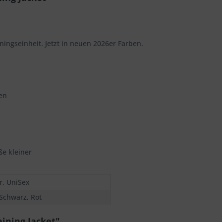
ainingseinheit. Jetzt in neuen 2026er Farben.
en
ße kleiner
r, UniSex
 Schwarz, Rot
aining Jacket"