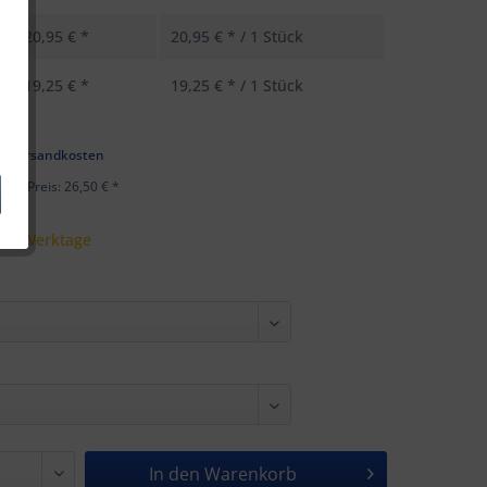
20,95 € *
20,95 € * / 1 Stück
19,25 € *
19,25 € * / 1 Stück
k
l. Versandkosten
ster Preis: 26,50 € *
 - 5 Werktage
In den
Warenkorb