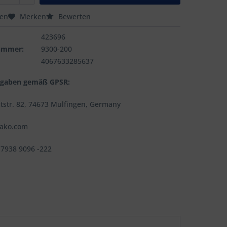
hen
Merken
Bewerten
423696
nummer:
9300-200
4067633285637
ngaben gemäß GPSR:
tstr. 82, 74673 Mulfingen, Germany
jako.com
 7938 9096 -222