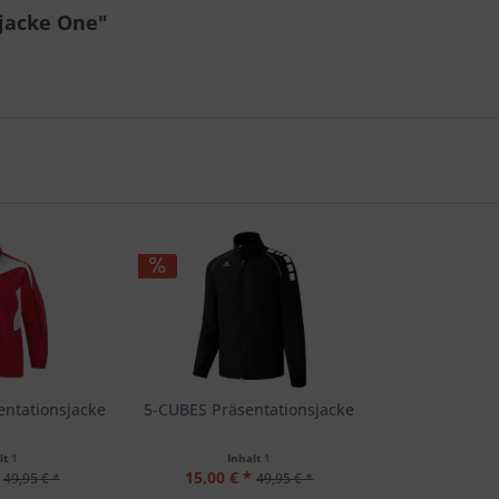
rjacke One"
ntationsjacke
5-CUBES Präsentationsjacke
lt
1
Inhalt
1
15,00 € *
49,95 € *
49,95 € *