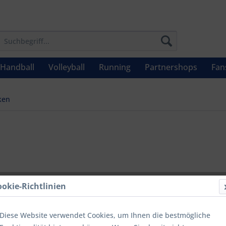
Handball
Volleyball
Running
Partnershops
Fan
ken
UVP: 34,99 €
ookie-Richtlinien
Menge
Diese Website verwendet Cookies, um Ihnen die bestmögliche
bis
9