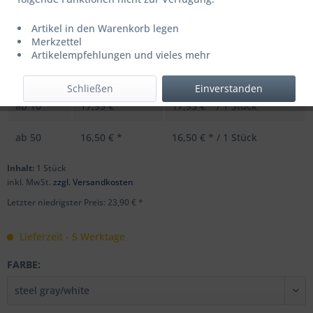
Artikel in den Warenkorb legen
UVP: 29,95 € *
Merkzettel
Menge
Stückpreis
Grundpreis
Artikelempfehlungen und vieles mehr
bis
9
23,90 € *
23,90 € * / 1 Stück
Schließen
Einverstanden
ab
10
17,95 € *
17,95 € * / 1 Stück
ab
50
16,50 € *
16,50 € * / 1 Stück
Inhalt:
1 Stück
inkl. MwSt.
zzgl. Versandkosten
Letzter niedrigster Preis: 23,90 € *
Lieferzeit - 5 Werktage
FARBE: