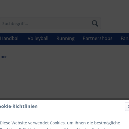
Handball
Volleyball
Running
Partnershops
Fan
oor
49,90 
ookie-Richtlinien
Inhalt:
1 Stüc
inkl. MwSt.
zzg
Diese Website verwendet Cookies, um Ihnen die bestmögliche
Letzter niedrig