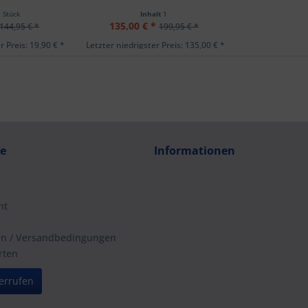
1 Stück
Inhalt
1
135,00 € *
144,95 € *
199,95 € *
r Preis: 19,90 € *
Letzter niedrigster Preis: 135,00 € *
ce
Informationen
ht
en / Versandbedingungen
rten
errufen