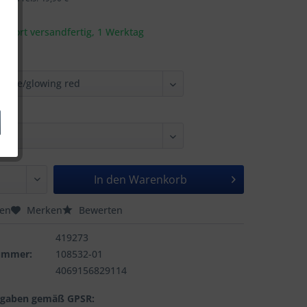
t sofort versandfertig, 1 Werktag
In den
Warenkorb
hen
Merken
Bewerten
419273
nummer:
108532-01
4069156829114
ngaben gemäß GPSR: