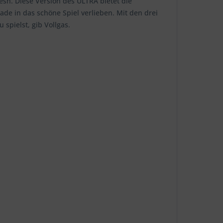
sh. Diese Version des ULTRA bietet die
ade in das schöne Spiel verlieben. Mit den drei
pielst, gib Vollgas.