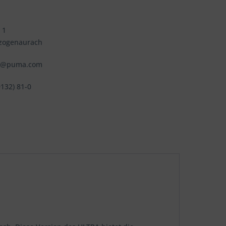
 1
zogenaurach
fo@puma.com
9132) 81-0