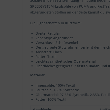
Schalte in den sechsten Gang - mit dem neuen 
SPEEDSYSTEM-Laufsohle von PUMA und FastTrax Sto
abgerundeten Stollen an der Seite kannst du z
Die Eigenschaften in Kurzform:
Breite: Regulär
Zehentyp: Abgerundet
Verschluss: Schnürsenkel
Der geprägte Stützrahmen verleiht dem leich
Absatzart: Flach
Futter: Textil
Leichtes synthetisches Obermaterial
Oberfläche: geeignet für
festen Boden und 
Material:
Innensohle: 100% Textil
Laufsohle: 100% Synthetik
Obermaterial: 97.65% Synthetik, 2.35% Textil
Futter: 100% Textil
Geschlecht:
UniSe