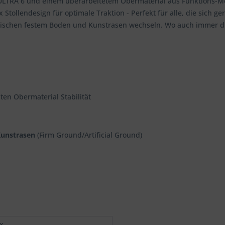
ULTRA 6 und einem überarbeitetem Obermaterial aus Funktions-Me
llendesign für optimale Traktion - Perfekt für alle, die sich ger
wischen festem Boden und Kunstrasen wechseln. Wo auch immer du s
ten Obermaterial Stabilität
Kunstrasen
(Firm Ground/Artificial Ground)
x