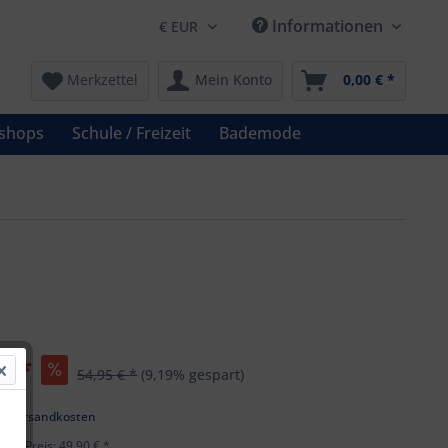
Informationen
Merkzettel
Mein Konto
0,00 € *
shops
Schule / Freizeit
Bademode
€ *
54,95 € *
(9,19% gespart)
k
l. Versandkosten
ster Preis: 49,90 € *