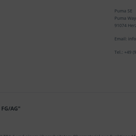
Puma SE
Puma Way
91074 Her
Email: in
Tel.: +49 (
y FG/AG"