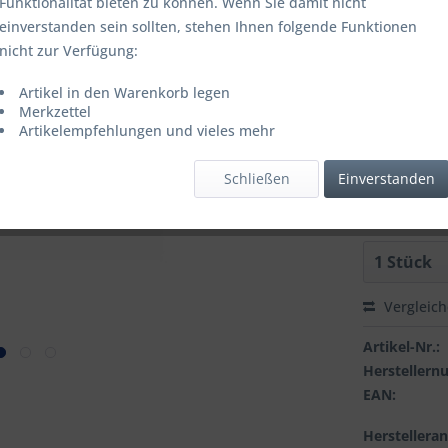
Funktionalität bieten zu können. Wenn Sie damit nicht
einverstanden sein sollten, stehen Ihnen folgende Funktionen
Artikel is
nicht zur Verfügung:
FARBE:
Artikel in den Warenkorb legen
Merkzettel
Artikelempfehlungen und vieles mehr
GROESSE:
Schließen
Einverstanden
Vergleic
Artikel-Nr.:
Hersteller
EAN:
Herstellera