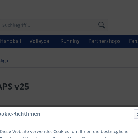
Handball
Volleyball
Running
Partnershops
Fan
liga
APS v25
UVP: 159,99 
ookie-Richtlinien
Menge
Diese Website verwendet Cookies, um Ihnen die bestmögliche
bis
9