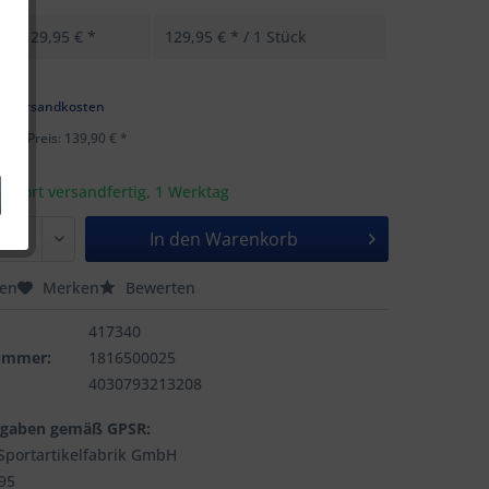
129,95 € *
129,95 € * / 1 Stück
k
l. Versandkosten
ster Preis: 139,90 € *
t sofort versandfertig, 1 Werktag
In den
Warenkorb
hen
Merken
Bewerten
417340
nummer:
1816500025
4030793213208
ngaben gemäß GPSR:
portartikelfabrik GmbH
195