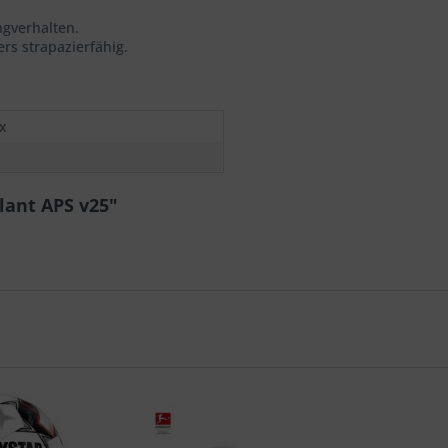
ngverhalten.
rs strapazierfähig.
x
lant APS v25"