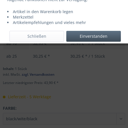
Artikel in den Warenkorb legen
UVP: 54,95 € *
Merkzettel
Menge
Stückpreis
Grundpreis
Artikelempfehlungen und vieles mehr
bis
9
43,90 € *
43,90 € * / 1 Stück
Schließen
Einverstanden
ab
10
32,95 € *
32,95 € * / 1 Stück
ab
25
30,25 € *
30,25 € * / 1 Stück
Inhalt:
1 Stück
inkl. MwSt.
zzgl. Versandkosten
Letzter niedrigster Preis: 43,90 € *
Lieferzeit - 5 Werktage
FARBE: