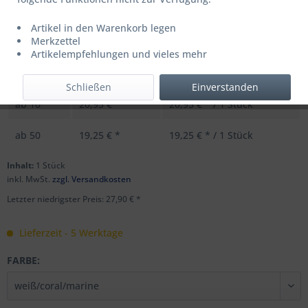
Artikel in den Warenkorb legen
UVP: 34,99 € *
Merkzettel
Menge
Stückpreis
Grundpreis
Artikelempfehlungen und vieles mehr
bis
9
27,90 € *
27,90 € * / 1 Stück
Schließen
Einverstanden
ab
10
20,95 € *
20,95 € * / 1 Stück
ab
50
19,25 € *
19,25 € * / 1 Stück
Inhalt:
1 Stück
inkl. MwSt.
zzgl. Versandkosten
Letzter niedrigster Preis: 27,90 € *
Lieferzeit - 5 Werktage
FARBE: