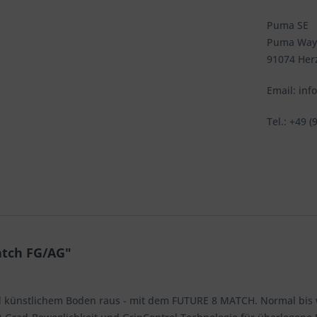
Puma SE
Puma Way
91074 Her
Email: in
Tel.: +49 (
atch FG/AG"
nd künstlichem Boden raus - mit dem FUTURE 8 MATCH. Normal bis 