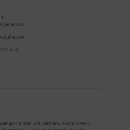
 1
zogenaurach
fo@puma.com
9132) 81-0
weit geschnitten, mit weichem, leichtem Mesh-