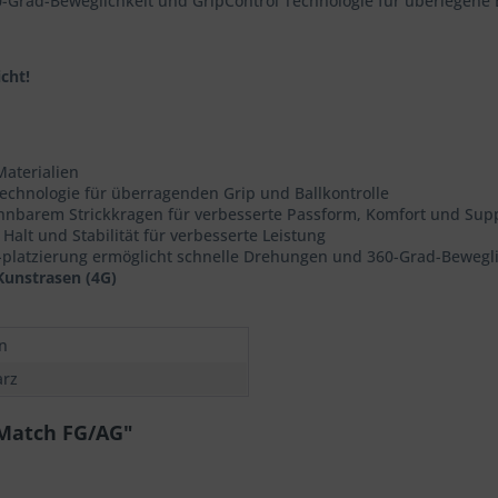
0-Grad-Beweglichkeit und GripControl Technologie für überlegene 
cht!
Materialien
Technologie für überragenden Grip und Ballkontrolle
hnbarem Strickkragen für verbesserte Passform, Komfort und Sup
Halt und Stabilität für verbesserte Leistung
d -platzierung ermöglicht schnelle Drehungen und 360-Grad-Beweg
Kunstrasen (4G)
n
rz
 Match FG/AG"