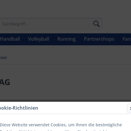
Handball
Volleyball
Running
Partnershops
Fan
oor
/AG
47,50 
ookie-Richtlinien
Inhalt:
1
inkl. MwSt.
zzg
Diese Website verwendet Cookies, um Ihnen die bestmögliche
Letzter niedrig