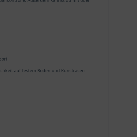
Ballkontrolle. Außerdem kannst du mit oder
port
lichkeit auf festem Boden und Kunstrasen