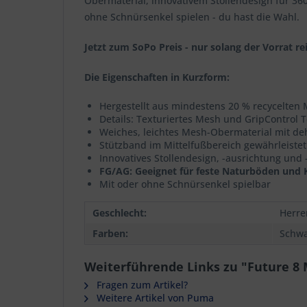
Obermaterial, innovativem Stollendesign für 36
ohne Schnürsenkel spielen - du hast die Wahl.
Jetzt zum SoPo Preis - nur solang der Vorrat rei
Die Eigenschaften in Kurzform:
Hergestellt aus mindestens 20 % recycelten 
Details: Texturiertes Mesh und GripControl 
Weiches, leichtes Mesh-Obermaterial mit de
Stützband im Mittelfußbereich gewährleistet 
Innovatives Stollendesign, -ausrichtung un
FG/AG: Geeignet für feste Naturböden und 
Mit oder ohne Schnürsenkel spielbar
Geschlecht:
Herre
Farben:
Schwa
Weiterführende Links zu "Future 8
Fragen zum Artikel?
Weitere Artikel von Puma