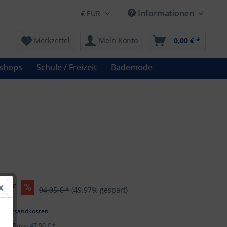
Informationen
Merkzettel
Mein Konto
0,00 € *
shops
Schule / Freizeit
Bademode
€ *
94,95 € *
(49,97% gespart)
l. Versandkosten
ster Preis: 47,50 € *