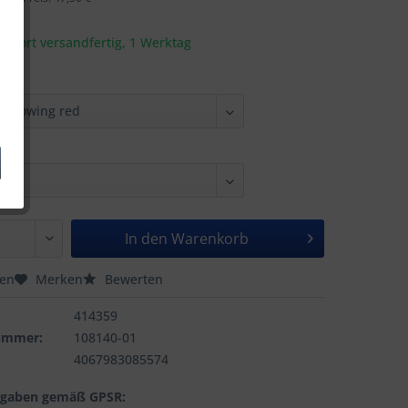
t sofort versandfertig, 1 Werktag
In den
Warenkorb
hen
Merken
Bewerten
414359
nummer:
108140-01
4067983085574
ngaben gemäß GPSR: