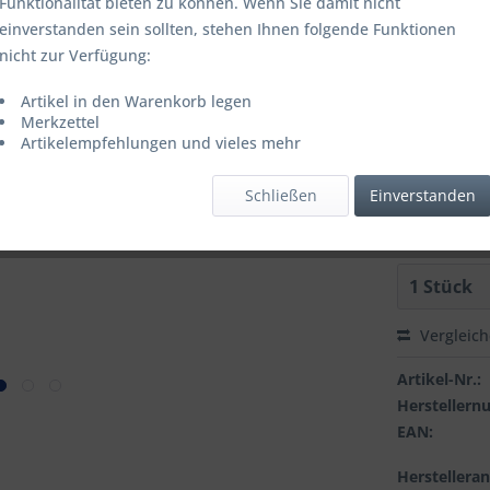
Funktionalität bieten zu können. Wenn Sie damit nicht
einverstanden sein sollten, stehen Ihnen folgende Funktionen
Artikel is
nicht zur Verfügung:
FARBE:
Artikel in den Warenkorb legen
Merkzettel
Artikelempfehlungen und vieles mehr
GROESSE:
Schließen
Einverstanden
Vergleic
Artikel-Nr.:
Hersteller
EAN:
Herstellera