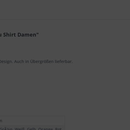
u Shirt Damen"
Design. Auch in Übergrößen lieferbar.
n
 GrÃ¼n, Weiß, Gelb, Orange, Rot