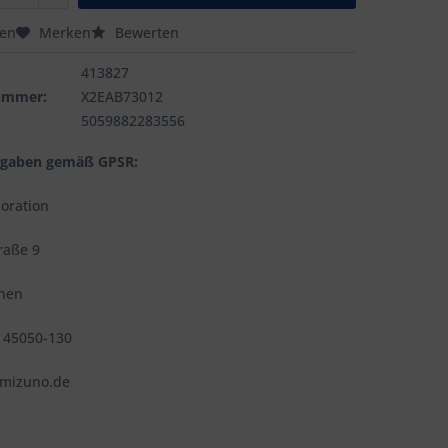
hen
Merken
Bewerten
413827
nummer:
X2EAB73012
5059882283556
ngaben gemäß GPSR:
oration
raße 9
hen
9) 45050-130
@mizuno.de