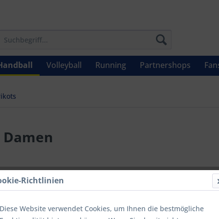
Handball
Volleyball
Running
Partnershops
Fan
rikots
t Damen
UVP: 22,00 €
ookie-Richtlinien
Menge
Diese Website verwendet Cookies, um Ihnen die bestmögliche
bis
9