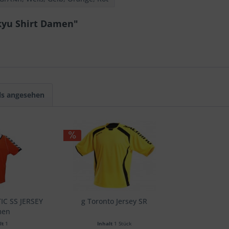
kyu Shirt Damen"
ls angesehen
IC SS JERSEY
g Toronto Jersey SR
men
lt
1
Inhalt
1 Stück