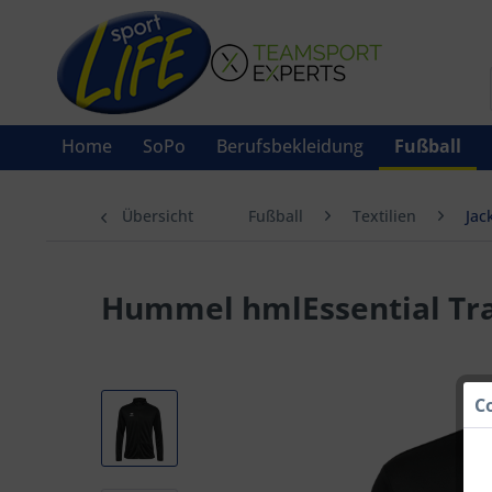
Home
SoPo
Berufsbekleidung
Fußball
Übersicht
Fußball
Textilien
Jac
Hummel hmlEssential Tra
C