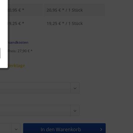
20,95 € *
20,95 € * / 1 Stück
19,25 € *
19,25 € * / 1 Stück
k
l. Versandkosten
ster Preis: 27,90 € *
 - 5 Werktage
In den
Warenkorb