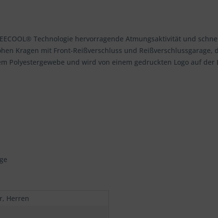
r BEECOOL® Technologie hervorragende Atmungsaktivität und schne
ohen Kragen mit Front-Reißverschluss und Reißverschlussgarage, di
tem Polyestergewebe und wird von einem gedruckten Logo auf der B
age
r, Herren