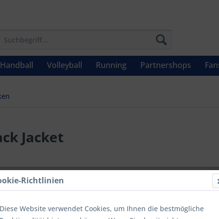
Handball
Volleyball
Running
Partnershops
Fan
ken
ck Jacket
UVP: 34,95 €
ookie-Richtlinien
Menge
Diese Website verwendet Cookies, um Ihnen die bestmögliche
bis
9