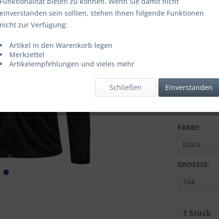
Funktionalität bieten zu können. Wenn Sie damit nicht
einverstanden sein sollten, stehen Ihnen folgende Funktionen
ab
10
nicht zur Verfügung:
ab
50
Artikel in den Warenkorb legen
Merkzettel
Inhalt:
1 Stüc
Artikelempfehlungen und vieles mehr
inkl. MwSt.
zzg
Letzter niedrig
Schließen
Einverstanden
Lieferzeit
FARBE:
GROESSE: