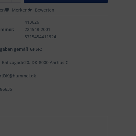
hen
Merken
Bewerten
413626
nummer:
224548-2001
5715454411924
ngaben gemäß GPSR:
 Baticagade20, DK-8000 Aarhus C
ortDK@hummel.dk
486635