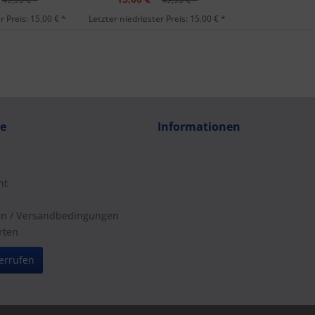
r Preis: 15,00 € *
Letzter niedrigster Preis: 15,00 € *
ce
Informationen
ht
en / Versandbedingungen
rten
errufen