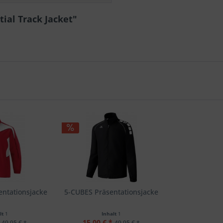
ial Track Jacket"
ntationsjacke
5-CUBES Präsentationsjacke
lt
1
Inhalt
1
15,00 € *
49,95 € *
49,95 € *