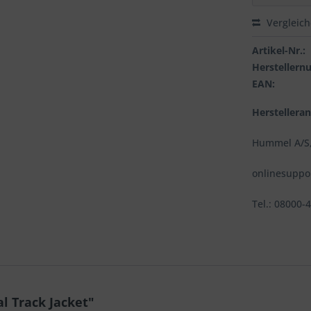
Vergleic
Artikel-Nr.:
Hersteller
EAN:
Herstellera
Hummel A/S,
onlinesupp
Tel.: 08000-
l Track Jacket"