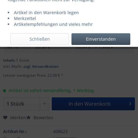
Artikel in den Warenkorb legen
UVP: 37,99 € *
Merkzettel
Menge
Stückpreis
Grundpreis
Artikelempfehlungen und vieles mehr
bis
9
22,00 € *
22,00 € * / 1 Stück
Schließen
Einverstanden
ab
10
20,00 € *
20,00 € * / 1 Stück
Inhalt:
1 Stück
inkl. MwSt.
zzgl. Versandkosten
Letzter niedrigster Preis: 22,00 € *
Artikel ist sofort versandfertig, 1 Werktag
In den
Warenkorb
Merken
Bewerten
Artikel-Nr.:
408622