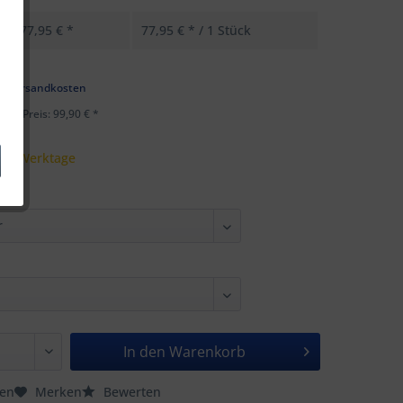
77,95 € *
77,95 € * / 1 Stück
k
l. Versandkosten
ster Preis: 99,90 € *
 - 5 Werktage
In den
Warenkorb
hen
Merken
Bewerten