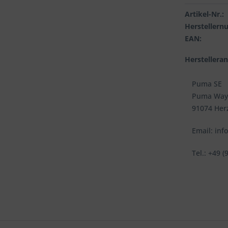
Artikel-Nr.:
Hersteller
EAN:
Herstellera
Puma SE
Puma Way
91074 Her
Email: in
Tel.: +49 (