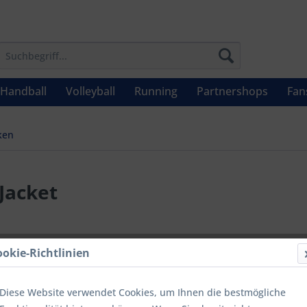
Handball
Volleyball
Running
Partnershops
Fan
ken
Jacket
UVP: 129,95 
ookie-Richtlinien
Menge
Diese Website verwendet Cookies, um Ihnen die bestmögliche
bis
9