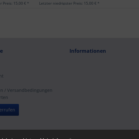
r Preis: 15,00 € *
Letzter niedrigster Preis: 15,00 € *
ce
Informationen
ht
en / Versandbedingungen
rten
errufen