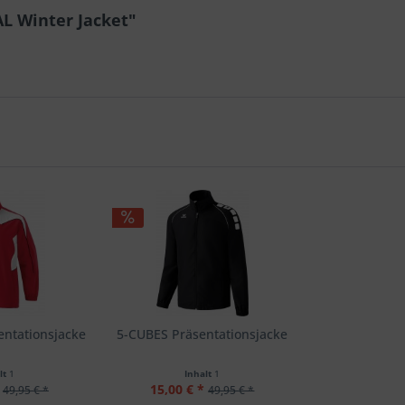
L Winter Jacket"
ntationsjacke
5-CUBES Präsentationsjacke
lt
1
Inhalt
1
15,00 € *
49,95 € *
49,95 € *