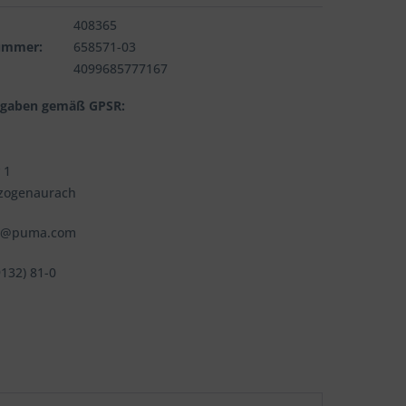
408365
nummer:
658571-03
4099685777167
ngaben gemäß GPSR:
 1
zogenaurach
fo@puma.com
9132) 81-0