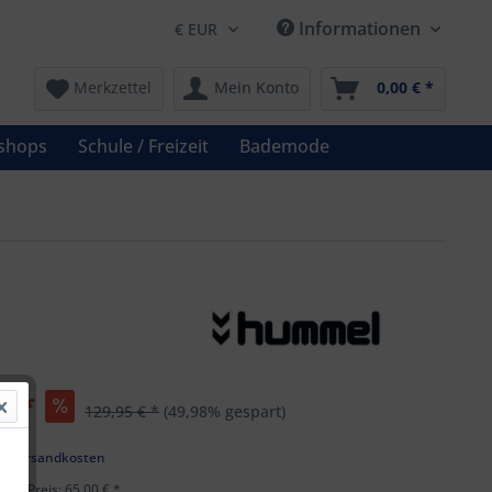
Informationen
Merkzettel
Mein Konto
0,00 € *
shops
Schule / Freizeit
Bademode
€ *
129,95 € *
(49,98% gespart)
l. Versandkosten
ster Preis: 65,00 € *