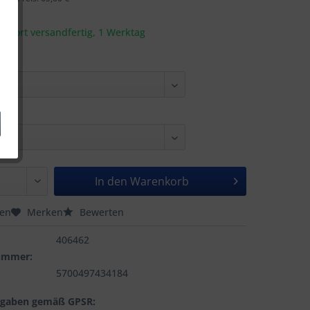
t sofort versandfertig, 1 Werktag
In den
Warenkorb
hen
Merken
Bewerten
406462
nummer:
5700497434184
ngaben gemäß GPSR: