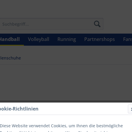
Handball
Volleyball
Running
Partnershops
Fan
llenschuhe
65,00 
ookie-Richtlinien
Inhalt:
1
inkl. MwSt.
zzg
Diese Website verwendet Cookies, um Ihnen die bestmögliche
Letzter niedrig