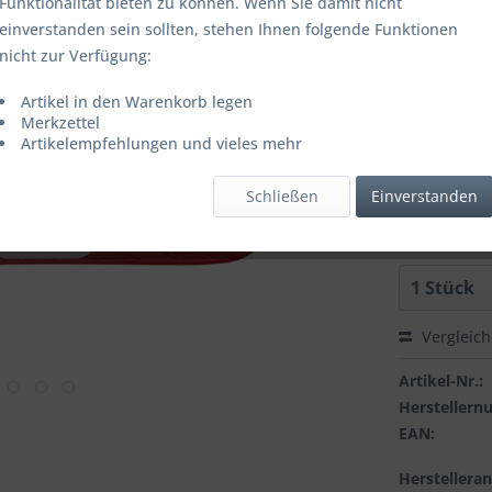
Funktionalität bieten zu können. Wenn Sie damit nicht
einverstanden sein sollten, stehen Ihnen folgende Funktionen
Artikel is
nicht zur Verfügung:
FARBE:
Artikel in den Warenkorb legen
Merkzettel
Artikelempfehlungen und vieles mehr
GROESSE:
Schließen
Einverstanden
Vergleic
Artikel-Nr.:
Hersteller
EAN:
Herstellera