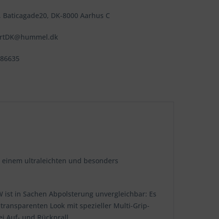
 Baticagade20, DK-8000 Aarhus C
ortDK@hummel.dk
486635
 einem ultraleichten und besonders
W ist in Sachen Abpolsterung unvergleichbar: Es
transparenten Look mit spezieller Multi-Grip-
ei Auf- und Rückprall.