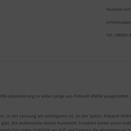
Hummel A/S,
onlinesupp
Tel.: 08000-
ORM-Abpolsterung in voller Länge aus Pebax® RNEW ausgestattet -
ion, in der Leistung am wichtigsten ist, an der Spitze. Pebax® RNE
es gibt. Die Außensohle dieses hummel® Sneakers bietet einen halb
ermöglichen hohe Stabilität am Fuß und fixieren die Abpolsterung b