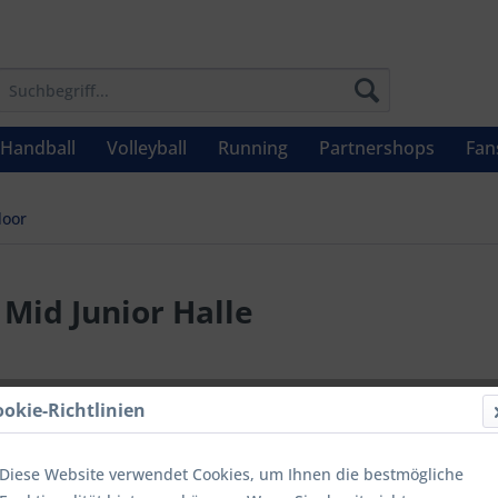
Handball
Volleyball
Running
Partnershops
Fan
oor
 Mid Junior Halle
44,90 
ookie-Richtlinien
Inhalt:
1 Stüc
inkl. MwSt.
zzg
Diese Website verwendet Cookies, um Ihnen die bestmögliche
Letzter niedrig