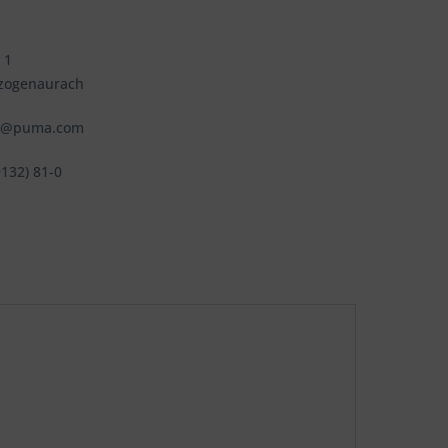
 1
zogenaurach
fo@puma.com
9132) 81-0