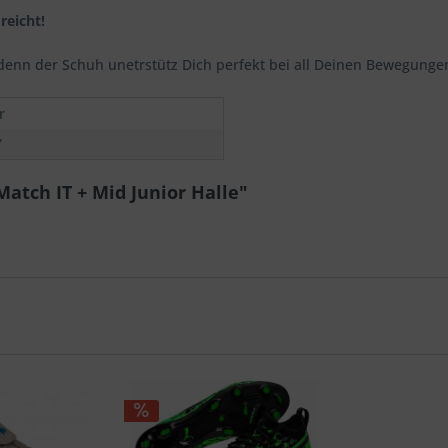
reicht!
, denn der Schuh unetrstütz Dich perfekt bei all Deinen Bewegunge
r
Ÿ
atch IT + Mid Junior Halle"