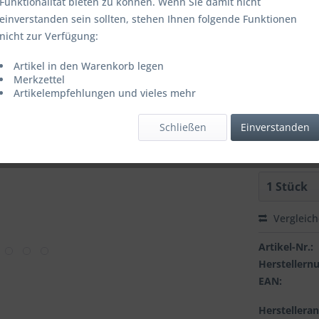
Funktionalität bieten zu können. Wenn Sie damit nicht
einverstanden sein sollten, stehen Ihnen folgende Funktionen
Artikel is
nicht zur Verfügung:
FARBE:
Artikel in den Warenkorb legen
Merkzettel
Artikelempfehlungen und vieles mehr
GROESSE:
Schließen
Einverstanden
Vergleic
Artikel-Nr.:
Hersteller
EAN:
Herstellera