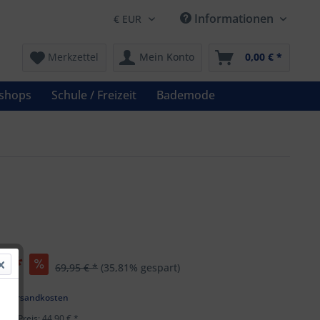
Informationen
Merkzettel
Mein Konto
0,00 € *
shops
Schule / Freizeit
Bademode
€ *
69,95 € *
(35,81% gespart)
k
l. Versandkosten
ster Preis: 44,90 € *