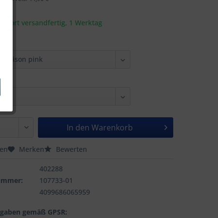
t sofort versandfertig, 1 Werktag
In den
Warenkorb
hen
Merken
Bewerten
402288
nummer:
107733-01
4099686065959
ngaben gemäß GPSR: