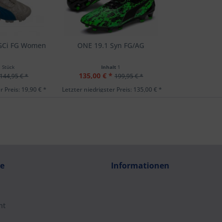
 GCi FG Women
ONE 19.1 Syn FG/AG
1 Stück
Inhalt
1
135,00 € *
144,95 € *
199,95 € *
r Preis: 19,90 € *
Letzter niedrigster Preis: 135,00 € *
ce
Informationen
ht