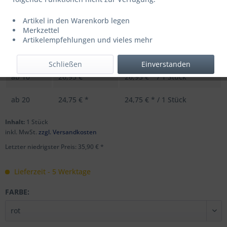
Artikel in den Warenkorb legen
UVP: 44,99 € *
Merkzettel
Menge
Stückpreis
Grundpreis
Artikelempfehlungen und vieles mehr
bis
9
35,90 € *
35,90 € * / 1 Stück
Schließen
Einverstanden
ab
10
26,95 € *
26,95 € * / 1 Stück
ab
20
24,75 € *
24,75 € * / 1 Stück
Inhalt:
1 Stück
inkl. MwSt.
zzgl. Versandkosten
Letzter niedrigster Preis: 35,90 € *
Lieferzeit - 5 Werktage
FARBE: