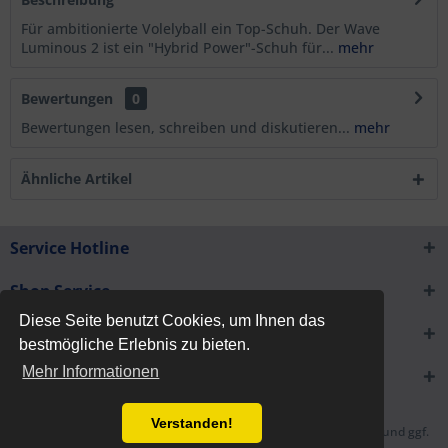
Für ambitionierte Volelyball ein Top-Schuh. Der Wave
Luminous 2 ist ein "Hybrid Power"-Schuh für...
mehr
Bewertungen
0
Bewertungen lesen, schreiben und diskutieren...
mehr
Ähnliche Artikel
Service Hotline
Shop Service
Diese Seite benutzt Cookies, um Ihnen das
Informationen
bestmögliche Erlebnis zu bieten.
Mehr Informationen
Newsletter
Verstanden!
* Alle Preise inkl. gesetzl. Mehrwertsteuer zzgl.
Versandkosten
und ggf.