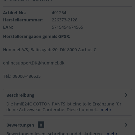
Artikel-Nr.:
401264
Herstellernummer:
226373-2128
EAN:
5715454674565
Herstellerangaben gemäß GPSR:
Hummel A/S, Baticagade20, DK-8000 Aarhus C
onlinesupportDK@hummel.dk
Tel.: 08000-486635
Beschreibung
Die hmlE24C COTTON PANTS ist eine tolle Ergänzung für
deine Activewear-Garderobe. Diese hummel...
mehr
Bewertungen
0
Bewertungen lesen, schreiben und diskutieren...
mehr