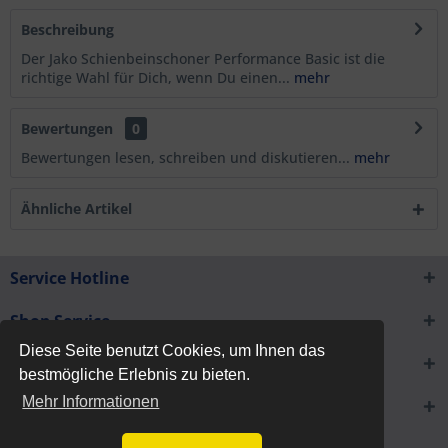
Beschreibung
Der Jako Schienbeinschoner Performance Basic ist die
richtige Wahl für Dich, wenn Du einen...
mehr
Bewertungen
0
Bewertungen lesen, schreiben und diskutieren...
mehr
Ähnliche Artikel
Service Hotline
Shop Service
Diese Seite benutzt Cookies, um Ihnen das
Informationen
bestmögliche Erlebnis zu bieten.
Mehr Informationen
Newsletter