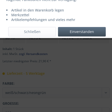
Artikel in den Warenkorb legen
UVP: 27,99 € *
Merkzettel
Menge
Stückpreis
Grundpreis
Artikelempfehlungen und vieles mehr
bis
9
21,90 € *
21,90 € * / 1 Stück
Schließen
Einverstanden
ab
10
16,75 € *
16,75 € * / 1 Stück
Inhalt:
1 Stück
inkl. MwSt.
zzgl. Versandkosten
Letzter niedrigster Preis: 21,90 € *
Lieferzeit - 5 Werktage
FARBE:
GROESSE: