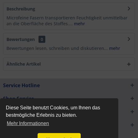
Beschreibung
Microfeine Fasern transportieren Feuchtigkeit unmittelbar
an die Oberfläche des Stoffes....
mehr
Bewertungen
0
Bewertungen lesen, schreiben und diskutieren...
mehr
Ähnliche Artikel
Service Hotline
Shop Service
Diese Seite benutzt Cookies, um Ihnen das
Informationen
bestmögliche Erlebnis zu bieten.
Mehr Informationen
Newsletter