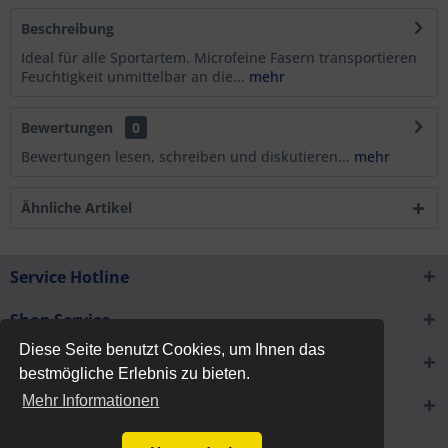
Beschreibung
Ideal für alle Sportartem. Microfeine Fasern transportieren
Feuchtigkeit unmittelbar an die...
mehr
Bewertungen
0
Bewertungen lesen, schreiben und diskutieren...
mehr
Ähnliche Artikel
Service Hotline
Shop Service
Diese Seite benutzt Cookies, um Ihnen das
Informationen
bestmögliche Erlebnis zu bieten.
Mehr Informationen
Newsletter