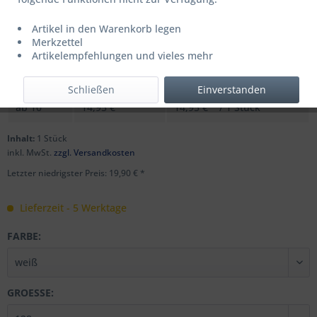
Artikel in den Warenkorb legen
UVP: 24,99 € *
Merkzettel
Menge
Stückpreis
Grundpreis
Artikelempfehlungen und vieles mehr
bis
9
19,90 € *
19,90 € * / 1 Stück
Schließen
Einverstanden
ab
10
14,95 € *
14,95 € * / 1 Stück
Inhalt:
1 Stück
inkl. MwSt.
zzgl. Versandkosten
Letzter niedrigster Preis: 19,90 € *
Lieferzeit - 5 Werktage
FARBE:
GROESSE: