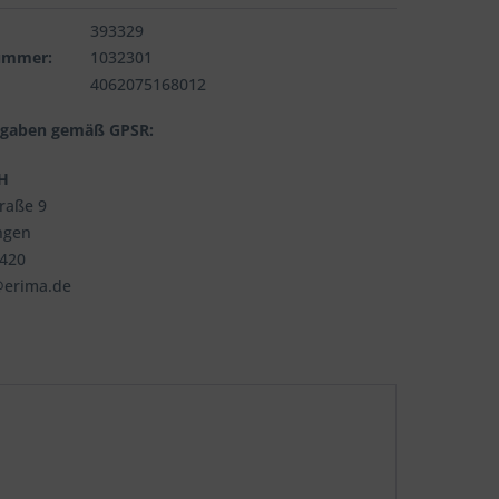
393329
nummer:
1032301
4062075168012
ngaben gemäß GPSR:
H
traße 9
ngen
3420
@erima.de