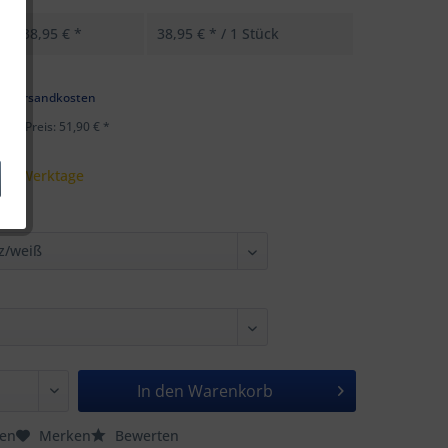
38,95 € *
38,95 € * / 1 Stück
k
l. Versandkosten
ster Preis: 51,90 € *
 - 5 Werktage
In den
Warenkorb
hen
Merken
Bewerten