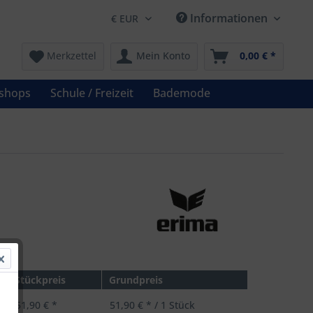
Informationen
Merkzettel
Mein Konto
0,00 € *
shops
Schule / Freizeit
Bademode
 *
Stückpreis
Grundpreis
51,90 € *
51,90 € * / 1 Stück