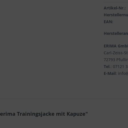
Artikel-Nr.:
Hersteller
EAN:
Herstellera
ERIMA Gmb
Carl-Zeiss-S
72793 Pfulli
Tel
.: 07121 
E-Mail
: info
erima Trainingsjacke mit Kapuze"