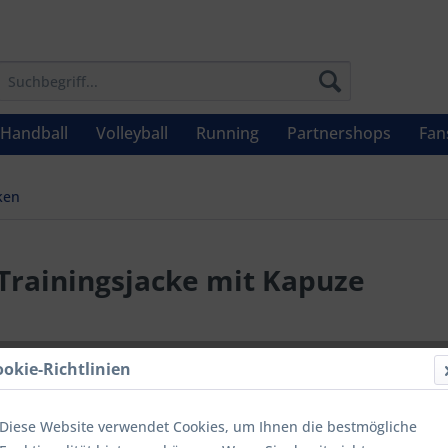
Handball
Volleyball
Running
Partnershops
Fan
ken
rainingsjacke mit Kapuze
UVP: 64,99 €
ookie-Richtlinien
Menge
Diese Website verwendet Cookies, um Ihnen die bestmögliche
bis
9