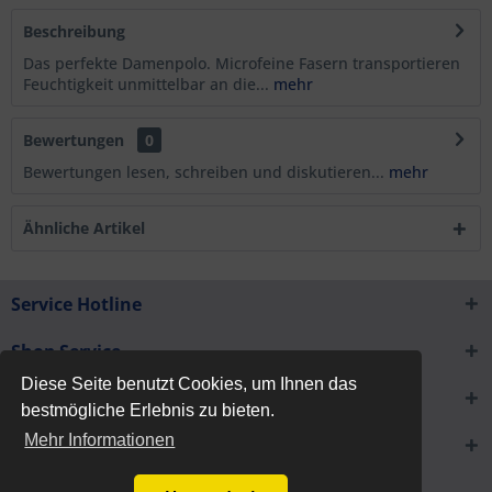
Beschreibung
Das perfekte Damenpolo. Microfeine Fasern transportieren
Feuchtigkeit unmittelbar an die...
mehr
Bewertungen
0
Bewertungen lesen, schreiben und diskutieren...
mehr
Ähnliche Artikel
Service Hotline
Shop Service
Diese Seite benutzt Cookies, um Ihnen das
Informationen
bestmögliche Erlebnis zu bieten.
Mehr Informationen
Newsletter