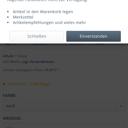
Artikel in den Warenkorb legen
UVP: 34,99 € *
Merkzettel
Menge
Stückpreis
Grundpreis
Artikelempfehlungen und vieles mehr
bis
9
24,40 € *
24,40 € * / 1 Stück
Schließen
Einverstanden
ab
10
20,95 € *
20,95 € * / 1 Stück
Inhalt:
1 Stück
inkl. MwSt.
zzgl. Versandkosten
Letzter niedrigster Preis: 24,40 € *
Lieferzeit - 5 Werktage
FARBE:
GROESSE: