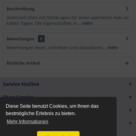
Beschreibung
Unterzieh-Shirt mit Stehkragen für einen wärmeren Hals an
kalten Tagen. Die Eigenschaften in...
mehr
Bewertungen
0
Bewertungen lesen, schreiben und diskutieren...
mehr
Ähnliche Artikel
Service Hotline
Shop Service
Diese Seite benutzt Cookies, um Ihnen das
Informationen
bestmögliche Erlebnis zu bieten.
Mehr Informationen
Newsletter