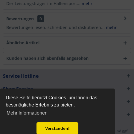
Der Leistungsträger im Hallensport...
mehr
Bewertungen
0
Bewertungen lesen, schreiben und diskutieren...
mehr
Ähnliche Artikel
Kunden haben sich ebenfalls angesehen
Service Hotline
Shop Service
Diese Seite benutzt Cookies, um Ihnen das
Informationen
bestmögliche Erlebnis zu bieten.
Mehr Informationen
Newsletter
Verstanden!
* Alle Preise inkl. gesetzl. Mehrwertsteuer zzgl.
Versandkosten
und ggf.