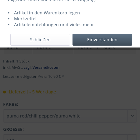
Artikel in den Warenkorb legen
UVP: 22,95 € *
Merkzettel
Menge
Stückpreis
Grundpreis
Artikelempfehlungen und vieles mehr
bis
9
16,90 € *
16,90 € * / 1 Stück
Schließen
Einverstanden
ab
10
13,75 € *
13,75 € * / 1 Stück
Inhalt:
1 Stück
inkl. MwSt.
zzgl. Versandkosten
Letzter niedrigster Preis: 16,90 € *
Lieferzeit - 5 Werktage
FARBE:
GROESSE: