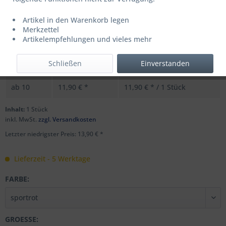
Artikel in den Warenkorb legen
Merkzettel
UVP: 19,99 € *
Artikelempfehlungen und vieles mehr
Menge
Stückpreis
Grundpreis
Schließen
Einverstanden
bis
9
13,90 € *
13,90 € * / 1 Stück
ab
10
11,90 € *
11,90 € * / 1 Stück
Inhalt:
1 Stück
inkl. MwSt.
zzgl. Versandkosten
Letzter niedrigster Preis: 13,90 € *
Lieferzeit - 5 Werktage
FARBE:
GROESSE: