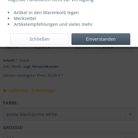
Artikel in den Warenkorb legen
UVP: 44,95 € *
Merkzettel
Menge
Stückpreis
Grundpreis
Artikelempfehlungen und vieles mehr
bis
9
35,90 € *
35,90 € * / 1 Stück
Schließen
Einverstanden
ab
10
23,95 € *
23,95 € * / 1 Stück
Inhalt:
1 Stück
inkl. MwSt.
zzgl. Versandkosten
Letzter niedrigster Preis: 35,90 € *
Lieferzeit - 5 Werktage
FARBE:
GROESSE: