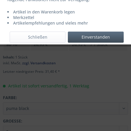
Artikel in den Warenkorb legen
UVP: 44,95 € *
Merkzettel
Menge
Stückpreis
Grundpreis
Artikelempfehlungen und vieles mehr
bis
9
31,40 € *
31,40 € * / 1 Stück
Schließen
Einverstanden
ab
10
26,95 € *
26,95 € * / 1 Stück
Inhalt:
1 Stück
inkl. MwSt.
zzgl. Versandkosten
Letzter niedrigster Preis: 31,40 € *
Artikel ist sofort versandfertig, 1 Werktag
FARBE:
GROESSE: