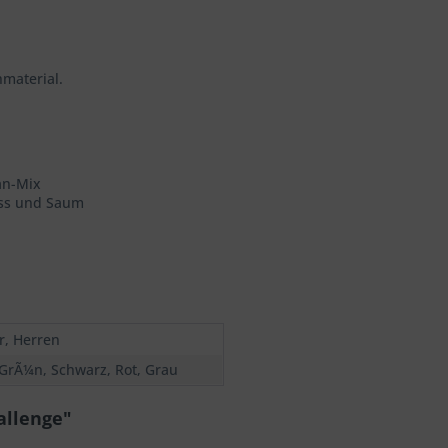
material.
an-Mix
uss und Saum
r, Herren
 GrÃ¼n, Schwarz, Rot, Grau
allenge"