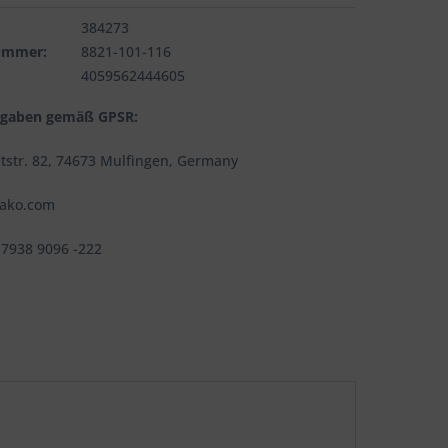
384273
nummer:
8821-101-116
4059562444605
ngaben gemäß GPSR:
tstr. 82, 74673 Mulfingen, Germany
jako.com
 7938 9096 -222