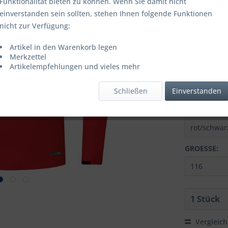
Funktionalität bieten zu können. Wenn Sie damit nicht
einverstanden sein sollten, stehen Ihnen folgende Funktionen
ab
10
nicht zur Verfügung:
Inhalt:
1 Stüc
Artikel in den Warenkorb legen
inkl. MwSt.
zzg
Merkzettel
Letzter niedrig
Artikelempfehlungen und vieles mehr
Lieferzeit
Schließen
Einverstanden
FARBE:
GROESSE:
Vergleic