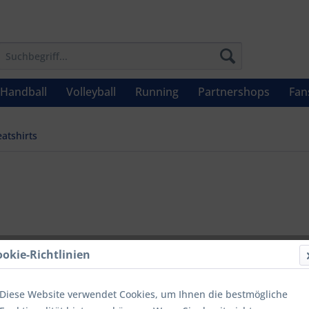
Handball
Volleyball
Running
Partnershops
Fan
atshirts
UVP: 39,99 €
ookie-Richtlinien
Menge
Diese Website verwendet Cookies, um Ihnen die bestmögliche
bis
9