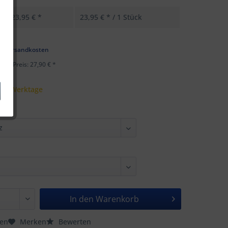
23,95 € *
23,95 € * / 1 Stück
k
l. Versandkosten
ster Preis: 27,90 € *
 - 5 Werktage
In den
Warenkorb
hen
Merken
Bewerten