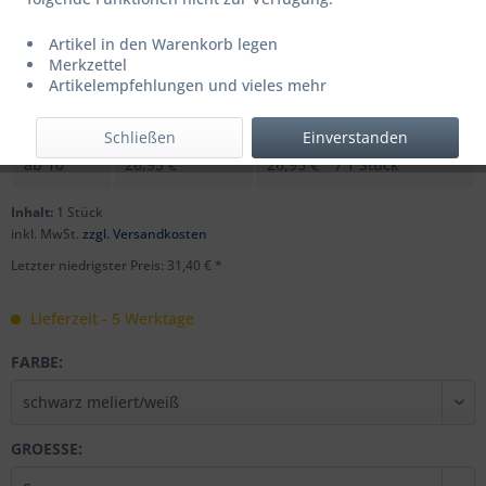
Artikel in den Warenkorb legen
UVP: 44,99 € *
Merkzettel
Menge
Stückpreis
Grundpreis
Artikelempfehlungen und vieles mehr
bis
9
31,40 € *
31,40 € * / 1 Stück
Schließen
Einverstanden
ab
10
26,95 € *
26,95 € * / 1 Stück
Inhalt:
1 Stück
inkl. MwSt.
zzgl. Versandkosten
Letzter niedrigster Preis: 31,40 € *
Lieferzeit - 5 Werktage
FARBE:
GROESSE: