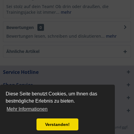
Sei stolz auf dein Team! Ob drin oder draußen, die
Trainingsjacke ist immer...
mehr
Bewertungen
0
Bewertungen lesen, schreiben und diskutieren...
mehr
Ähnliche Artikel
Service Hotline
Shop Service
Diese Seite benutzt Cookies, um Ihnen das
Informationen
bestmögliche Erlebnis zu bieten.
Mehr Informationen
Newsletter
Verstanden!
* Alle Preise inkl. gesetzl. Mehrwertsteuer zzgl.
Versandkosten
und ggf.